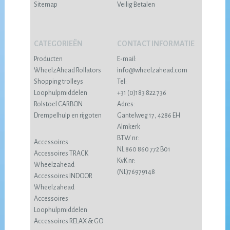
Sitemap
Veilig Betalen
CATEGORIEËN
CONTACT INFORMATIE
Producten
E-mail:
WheelzAhead Rollators
info@wheelzahead.com
Shopping trolleys
Tel:
Loophulpmiddelen
+31 (0)183 822 736
Rolstoel CARBON
Adres:
Drempelhulp en rijgoten
Gantelweg 17, 4286 EH
Almkerk
BTW nr:
Accessoires
NL 860 860 772 B01
Accessoires TRACK
KvK nr:
Wheelzahead
(NL)76979148
Accessoires INDOOR
Wheelzahead
Accessoires
Loophulpmiddelen
Accessoires RELAX & GO