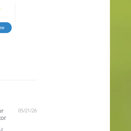
iew
Published
or
05/21/26
date
tor
ut