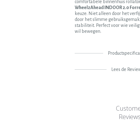
comfortabele binnenhuis rollator
WheelzAhead INDOOR 2.0 Forre
keuze. Niet alleen door het verf
door het slimme gebruiksgemak 
stabiliteit. Perfect voor wie veilig
wil bewegen.
Productspecifica
Lees de Revie
Custom
Review