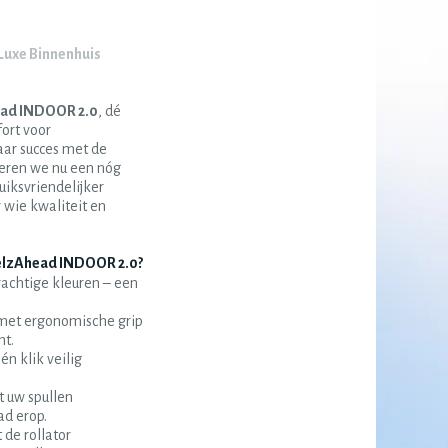
uxe Binnenhuis
ad INDOOR 2.0
, dé
ort voor
aar succes met de
ceren we nu een nóg
uiksvriendelijker
 wie kwaliteit en
elzAhead INDOOR 2.0?
rachtige kleuren – een
et ergonomische grip
nt.
n klik veilig
 uw spullen
ad erop.
 de rollator