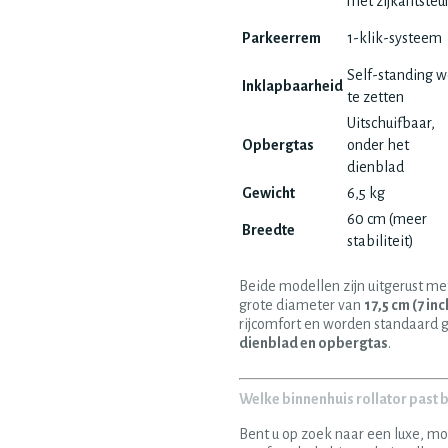
met zijkantsteu
Parkeerrem
1-klik-systeem
Self-standing 
Inklapbaarheid
te zetten
Uitschuifbaar,
Opbergtas
onder het
dienblad
Gewicht
6,5 kg
60 cm (meer
Breedte
stabiliteit)
Beide modellen zijn uitgerust me
grote diameter van
17,5 cm (7 inc
rijcomfort en worden standaard 
dienblad en opbergtas
.
Welke binnenhuis rollator past bi
Bent u op zoek naar een luxe, m