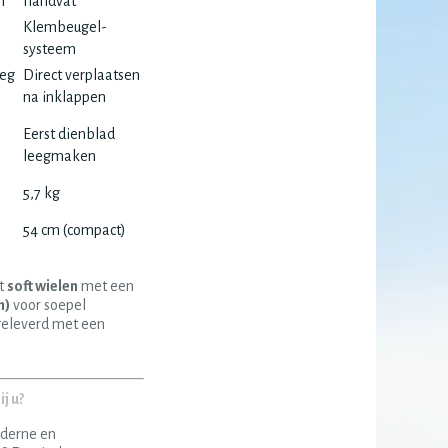
n
handvat
Klembeugel-
systeem
weg
Direct verplaatsen
na inklappen
Eerst dienblad
leegmaken
5,7 kg
54 cm (compact)
t
soft wielen
met een
h)
voor soepel
geleverd met een
j u?
oderne en