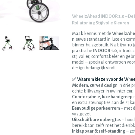
WheelzAhead INDOOR 2.0 – De L
Rollator in 3 Stijlvolle Kleuren
Maak kennis met de
WheelzAhe
nieuwe standaard in luxe en comf
binnenhuisgebruik. Na bijna 10 j
praktische
INDOOR 1.0
, introdu
stijlvoller, comfortabeler en gebr
model – speciaal ontworpen voor
design belangrijk vindt.
✅
Waarom kiezen voor de Whe
Modern, curved design
in drie p
echte blikvanger in uw interieur.
Comfortabele, luxe handgreep
m
en extra steunopties aan de zijka
Eenvoudige parkeerrem
– met éé
vastgezet.
Uitschuifbare opbergtas
– houdt
bereikbaar, zelfs met het dienbl
Inklapbaar & self-standing
– zet