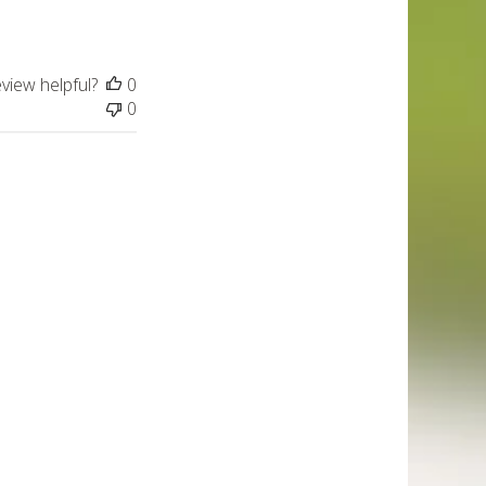
eview helpful?
0
0