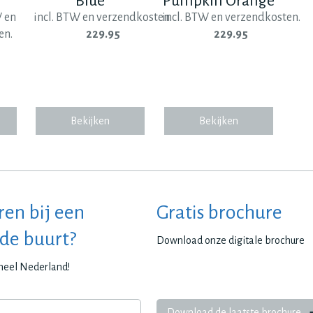
Blue
Pumpkin Orange
W en
incl. BTW en verzendkosten.
incl. BTW en verzendkosten.
en.
229.95
229.95
Bekijken
Bekijken
ren bij een
Gratis brochure
 de buurt?
Download onze digitale brochure
 heel Nederland!
Download de laatste brochure