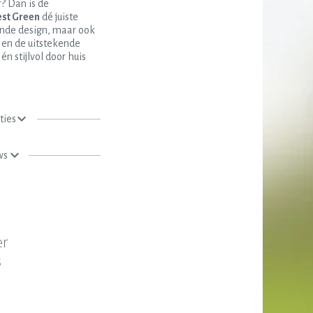
? Dan is de
st Green
dé juiste
ijnde design, maar ook
en de uitstekende
 én stijlvol door huis
ties
ws
er
s