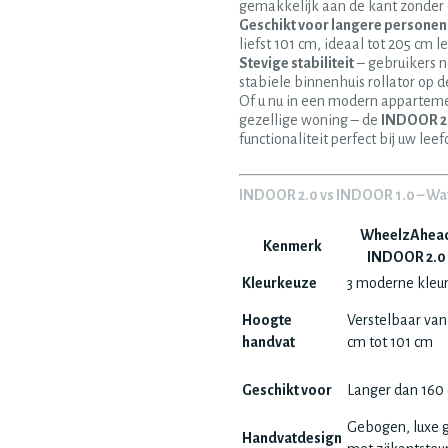
gemakkelijk aan de kant zonder
Geschikt voor langere personen
liefst 101 cm, ideaal tot 205 cm l
Stevige stabiliteit
– gebruikers 
stabiele binnenhuis rollator op d
Of u nu in een modern apparteme
gezellige woning – de
INDOOR 2
functionaliteit perfect bij uw le
INDOOR 2.0 vs INDOOR 1.0 – Wat 
WheelzAhea
Kenmerk
INDOOR 2.0
Kleurkeuze
3 moderne kleu
Hoogte
Verstelbaar van
handvat
cm tot 101 cm
Geschikt voor
Langer dan 160
Gebogen, luxe g
Handvatdesign