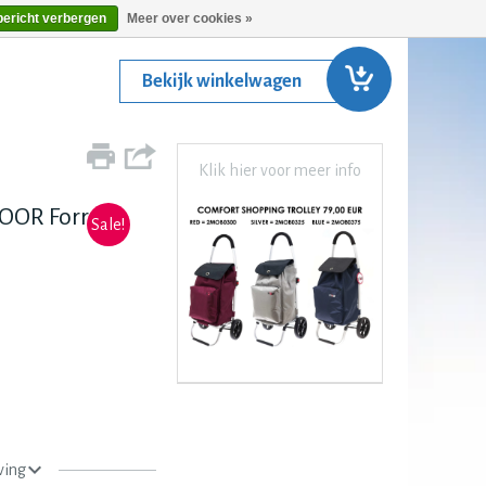
bericht verbergen
Meer over cookies »
Bekijk winkelwagen
Klik hier voor meer info
OOR Forrest
Sale!
ving