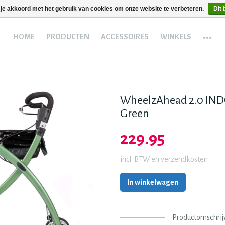
 je akkoord met het gebruik van cookies om onze website te verbeteren.
Dit 
...
HOME
PRODUCTEN
ACCESSOIRES
WINKELS
WheelzAhead 2.0 IND
Green
229.95
incl. BTW en verzendkosten
In winkelwagen
Productomschrij