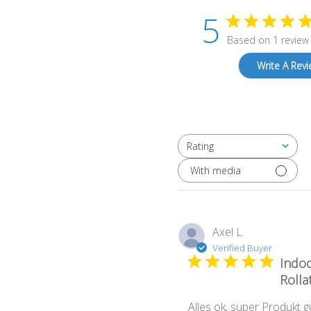
5
Based on 1 review
Write A Rev
Rating
All ratings
With media
Axel L.
Verified Buyer
Indo
Rolla
Alles ok, super Produkt g