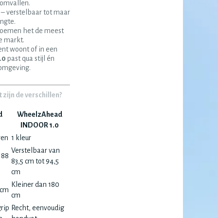
 omvallen.
– verstelbaar tot maar
engte.
noemen het de meest
e markt.
nt woont of in een
.0
past qua stijl én
efomgeving.
zijn de verschillen?
d
WheelzAhead
INDOOR 1.0
ren
1 kleur
Verstelbaar van
 88
83,5 cm tot 94,5
cm
Kleiner dan 180
 cm
cm
rip
Recht, eenvoudig