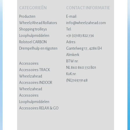
CATEGORIEËN
CONTACT INFORMATIE
Producten
E-mail:
WheelzAhead Rollators
info@wheelzahead.com
Shopping trolleys
Tel:
Loophulpmiddelen
+31 (0)183 822 736
Rolstoel CARBON
Adres:
Drempelhulp en rijgoten
Gantelweg 17, 4286 EH
Almkerk
BTW nr:
Accessoires
NL 860 860 772 B01
Accessoires TRACK
KvK nr:
Wheelzahead
(NL)76979148
Accessoires INDOOR
Wheelzahead
Accessoires
Loophulpmiddelen
Accessoires RELAX & GO