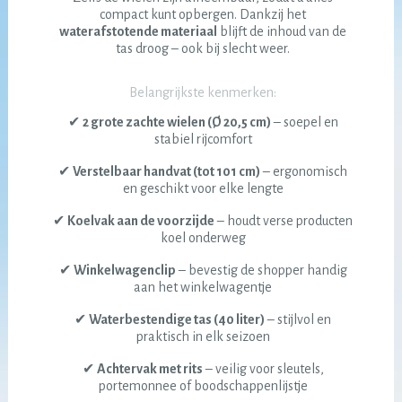
compact kunt opbergen. Dankzij het
waterafstotende materiaal
blijft de inhoud van de
tas droog – ook bij slecht weer.
Belangrijkste kenmerken:
✔
2 grote zachte wielen (Ø 20,5 cm)
– soepel en
stabiel rijcomfort
✔
Verstelbaar handvat (tot 101 cm)
– ergonomisch
en geschikt voor elke lengte
✔
Koelvak aan de voorzijde
– houdt verse producten
koel onderweg
✔
Winkelwagenclip
– bevestig de shopper handig
aan het winkelwagentje
✔
Waterbestendige tas (40 liter)
– stijlvol en
praktisch in elk seizoen
✔
Achtervak met rits
– veilig voor sleutels,
portemonnee of boodschappenlijstje