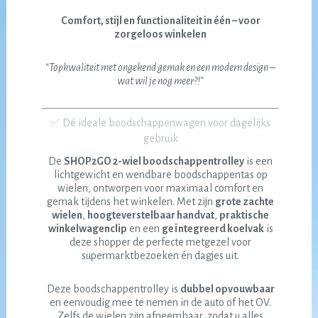
Comfort, stijl en functionaliteit in één – voor
zorgeloos winkelen
“Topkwaliteit met ongekend gemak en een modern design –
wat wil je nog meer?!”
✅ Dé ideale boodschappenwagen voor dagelijks
gebruik
De
SHOP2GO 2-wiel boodschappentrolley
is een
lichtgewicht en wendbare boodschappentas op
wielen, ontworpen voor maximaal comfort en
gemak tijdens het winkelen. Met zijn
grote zachte
wielen
,
hoogteverstelbaar handvat
,
praktische
winkelwagenclip
en een
geïntegreerd koelvak
is
deze shopper de perfecte metgezel voor
supermarktbezoeken én dagjes uit.
Deze boodschappentrolley is
dubbel opvouwbaar
en eenvoudig mee te nemen in de auto of het OV.
Zelfs de wielen zijn afneembaar, zodat u alles