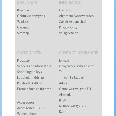
SNEL NAAR
INFORMATIE
Brochure
Over ons
Gebruiksaanwijzing
Algemene Voorwaarden
Winkels
Zakelijke aanschaf
Garantie
Privacy Policy
Sitemap
Veilig Betalen
CATEGORIEËN
CONTACT INFORMATIE
Producten
E-mail:
WheelzAhead Rollators
info@wheelzahead.com
Shopping trolleys
Tel:
Loophulpmiddelen
+31 (0)183 822 736
Rolstoel CARBON
Adres:
Drempelhulp en rijgoten
Gantelweg 17, 4286 EH
Almkerk
BTW nr:
Accessoires
NL 860 860 772 B01
Accessoires TRACK
KvK nr:
Wheelzahead