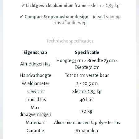
✔
Lichtgewicht aluminium frame
– slechts 2,95 kg
✔
Compact & opvouwbaar design
– ideaal voor op
reis of onderweg
Technische specificaties:
Eigenschap
Specificatie
Hoogte 53 cm × Breedte 23 cm ×
Afmetingen tas
Diepte 31 cm
Handvathoogte
Tot 101 cm verstelbaar
Wieldiameter
2 × 20,5 cm
Gewicht
Slechts 2,95 kg
Inhoud tas
40 liter
Max.
30 kg
draagvermogen
Materiaal
Aluminium buizen & polyester tas
Garantie
6 maanden