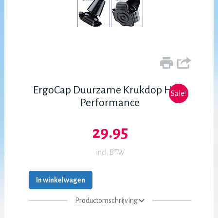
ErgoCap Duurzame Krukdop High
Sale!
Performance
29.95
incl. BTW
In winkelwagen
Productomschrijving