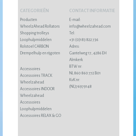
CATEGORIEËN
CONTACT INFORMATIE
Producten
E-mail:
WheelzAhead Rollators
info@wheelzahead.com
Shopping trolleys
Tel:
Loophulpmiddelen
+31 (0)183 822 736
Rolstoel CARBON
Adres:
Drempelhulp en rijgoten
Gantelweg 17, 4286 EH
Almkerk
BTW nr:
Accessoires
NL 860 860 772 B01
Accessoires TRACK
KvK nr:
Wheelzahead
(NL)76979148
Accessoires INDOOR
Wheelzahead
Accessoires
Loophulpmiddelen
Accessoires RELAX & GO