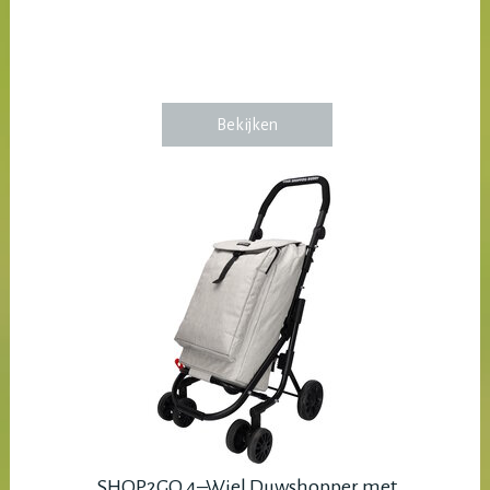
Bekijken
SHOP2GO 4–Wiel Duwshopper met