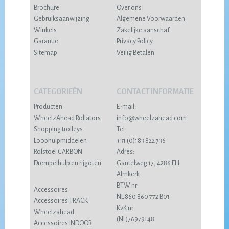
Brochure
Over ons
Gebruiksaanwijzing
Algemene Voorwaarden
Winkels
Zakelijke aanschaf
Garantie
Privacy Policy
Sitemap
Veilig Betalen
CATEGORIEËN
CONTACT INFORMATIE
Producten
E-mail:
WheelzAhead Rollators
info@wheelzahead.com
Shopping trolleys
Tel:
Loophulpmiddelen
+31 (0)183 822 736
Rolstoel CARBON
Adres:
Drempelhulp en rijgoten
Gantelweg 17, 4286 EH
Almkerk
BTW nr:
Accessoires
NL 860 860 772 B01
Accessoires TRACK
KvK nr:
Wheelzahead
(NL)76979148
Accessoires INDOOR