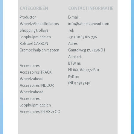
CATEGORIEËN
CONTACT INFORMATIE
Producten
E-mail:
WheelzAhead Rollators
info@wheelzahead.com
Shopping trolleys
Tel:
Loophulpmiddelen
+31 (0)183 822 736
Rolstoel CARBON
Adres:
Drempelhulp en rijgoten
Gantelweg 17, 4286 EH
Almkerk
BTW nr:
Accessoires
NL 860 860 772 B01
Accessoires TRACK
KvK nr:
Wheelzahead
(NL)76979148
Accessoires INDOOR
Wheelzahead
Accessoires
Loophulpmiddelen
Accessoires RELAX & GO