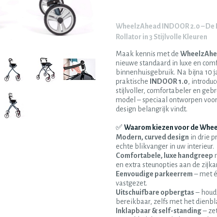
WheelzAhead INDOOR 2.0 – De L
Rollator in 3 Stijlvolle Kleuren
Maak kennis met de
WheelzAhe
nieuwe standaard in luxe en comf
binnenhuisgebruik. Na bijna 10 j
praktische
INDOOR 1.0
, introdu
stijlvoller, comfortabeler en gebr
model – speciaal ontworpen voor
design belangrijk vindt.
✅
Waarom kiezen voor de Whe
Modern, curved design
in drie p
echte blikvanger in uw interieur.
Comfortabele, luxe handgreep
m
en extra steunopties aan de zijka
Eenvoudige parkeerrem
– met éé
vastgezet.
Uitschuifbare opbergtas
– houdt
bereikbaar, zelfs met het dienbl
Inklapbaar & self-standing
– zet