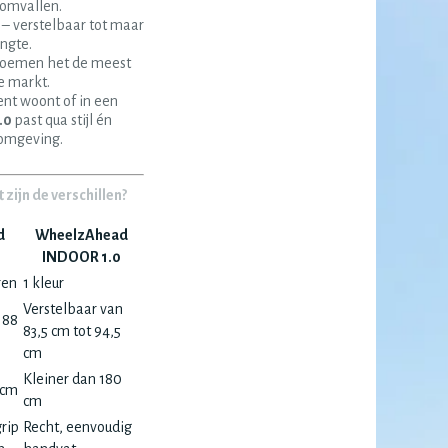
 omvallen.
– verstelbaar tot maar
engte.
noemen het de meest
e markt.
nt woont of in een
.0
past qua stijl én
efomgeving.
zijn de verschillen?
d
WheelzAhead
INDOOR 1.0
ren
1 kleur
Verstelbaar van
 88
83,5 cm tot 94,5
cm
Kleiner dan 180
 cm
cm
rip
Recht, eenvoudig