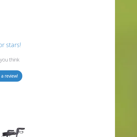
or stars!
you think
 a review!