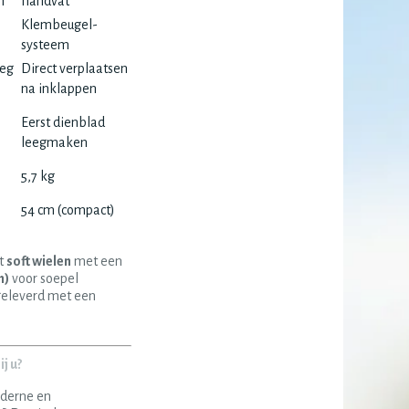
n
handvat
Klembeugel-
systeem
weg
Direct verplaatsen
na inklappen
Eerst dienblad
leegmaken
5,7 kg
54 cm (compact)
t
soft wielen
met een
h)
voor soepel
geleverd met een
j u?
oderne en