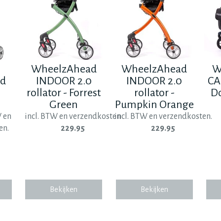
WheelzAhead
WheelzAhead
W
ad
INDOOR 2.0
INDOOR 2.0
CA
0
rollator - Forrest
rollator -
D
Green
Pumpkin Orange
W en
incl. BTW en verzendkosten
incl. BTW en verzendkosten.
en.
229.95
229.95
Bekijken
Bekijken