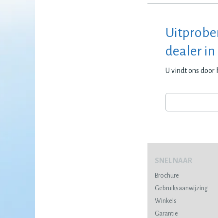
Uitprobe
dealer in
U vindt ons door
SNEL NAAR
Brochure
Gebruiksaanwijzing
Winkels
Garantie