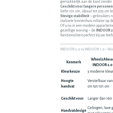
gemakkelijk aan de kant zonder
Geschikt voor langere personen
liefst 101 cm, ideaal tot 205 cm l
Stevige stabiliteit
– gebruikers 
stabiele binnenhuis rollator op d
Of u nu in een modern apparteme
gezellige woning – de
INDOOR 2
functionaliteit perfect bij uw le
INDOOR 2.0 vs INDOOR 1.0 – Wat 
WheelzAhea
Kenmerk
INDOOR 2.0
Kleurkeuze
3 moderne kleu
Hoogte
Verstelbaar van
handvat
cm tot 101 cm
Geschikt voor
Langer dan 160
Gebogen, luxe g
Handvatdesign