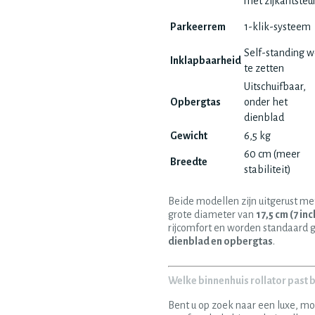
met zijkantsteu
Parkeerrem
1-klik-systeem
Self-standing 
Inklapbaarheid
te zetten
Uitschuifbaar,
Opbergtas
onder het
dienblad
Gewicht
6,5 kg
60 cm (meer
Breedte
stabiliteit)
Beide modellen zijn uitgerust me
grote diameter van
17,5 cm (7 inc
rijcomfort en worden standaard 
dienblad en opbergtas
.
Welke binnenhuis rollator past bi
Bent u op zoek naar een luxe, m