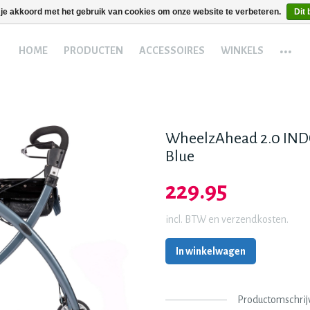
 je akkoord met het gebruik van cookies om onze website te verbeteren.
Dit 
...
HOME
PRODUCTEN
ACCESSOIRES
WINKELS
WheelzAhead 2.0 IND
Blue
229.95
incl. BTW en verzendkosten.
In winkelwagen
Productomschrij