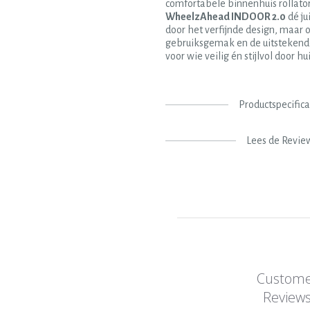
comfortabele binnenhuis rollator
WheelzAhead INDOOR 2.0
dé ju
door het verfijnde design, maar
gebruiksgemak en de uitstekende 
voor wie veilig én stijlvol door h
Productspecifica
Lees de Revie
Custom
Review