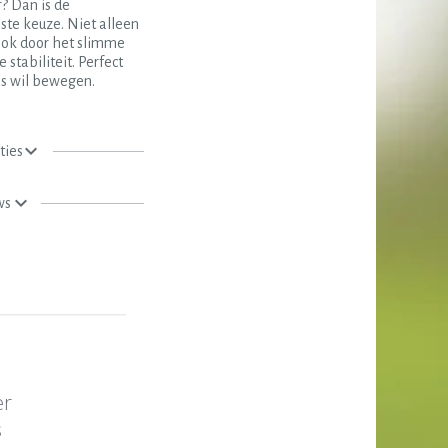
? Dan is de
iste keuze. Niet alleen
 ook door het slimme
stabiliteit. Perfect
uis wil bewegen.
ties
ws
er
s