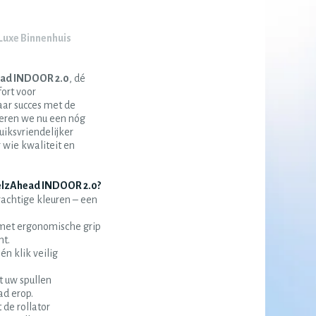
uxe Binnenhuis
ad INDOOR 2.0
, dé
ort voor
aar succes met de
ceren we nu een nóg
uiksvriendelijker
 wie kwaliteit en
elzAhead INDOOR 2.0?
rachtige kleuren – een
et ergonomische grip
nt.
n klik veilig
 uw spullen
ad erop.
 de rollator