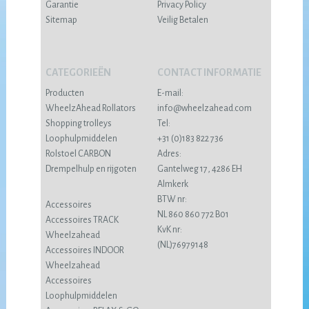
Garantie
Privacy Policy
Sitemap
Veilig Betalen
CATEGORIEËN
CONTACT INFORMATIE
Producten
E-mail:
WheelzAhead Rollators
info@wheelzahead.com
Shopping trolleys
Tel:
Loophulpmiddelen
+31 (0)183 822 736
Rolstoel CARBON
Adres:
Drempelhulp en rijgoten
Gantelweg 17, 4286 EH
Almkerk
BTW nr:
Accessoires
NL 860 860 772 B01
Accessoires TRACK
KvK nr:
Wheelzahead
(NL)76979148
Accessoires INDOOR
Wheelzahead
Accessoires
Loophulpmiddelen