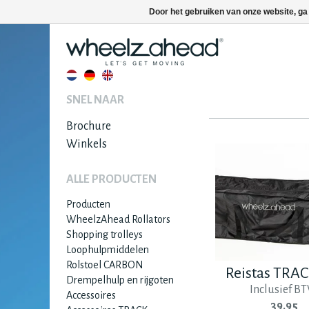
Door het gebruiken van onze website, ga
SNEL NAAR
Brochure
Winkels
ALLE PRODUCTEN
Producten
WheelzAhead Rollators
Shopping trolleys
Loophulpmiddelen
Rolstoel CARBON
Reistas TRA
Drempelhulp en rijgoten
Inclusief BT
Accessoires
39.95