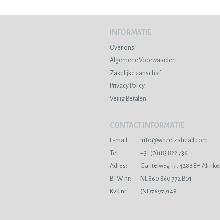
INFORMATIE
Over ons
Algemene Voorwaarden
Zakelijke aanschaf
Privacy Policy
Veilig Betalen
CONTACT INFORMATIE
E-mail:
info@wheelzahead.com
s
Tel:
+31 (0)183 822 736
Adres:
Gantelweg 17, 4286 EH Almke
BTW nr:
NL 860 860 772 B01
KvK nr:
(NL)76979148
n