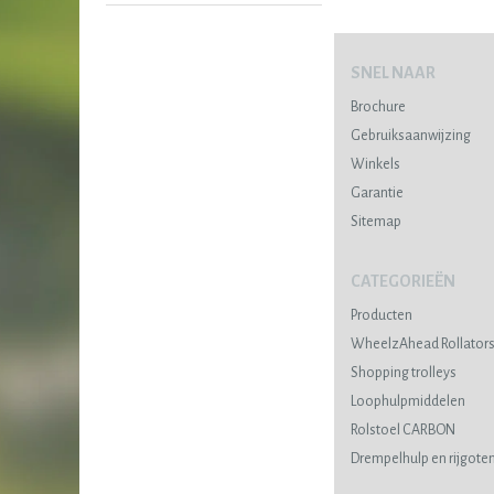
SNEL NAAR
Brochure
Gebruiksaanwijzing
Winkels
Garantie
Sitemap
CATEGORIEËN
Producten
WheelzAhead Rollator
Shopping trolleys
Loophulpmiddelen
Rolstoel CARBON
Drempelhulp en rijgote