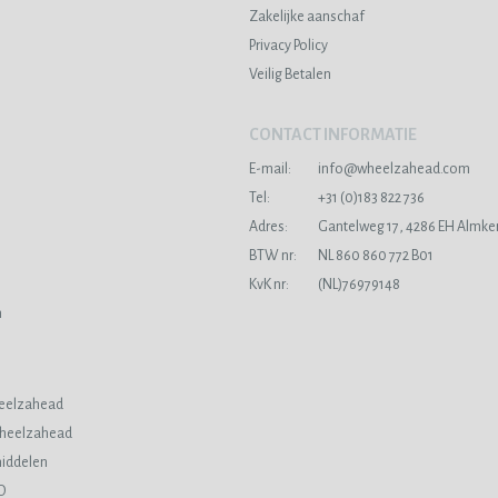
Zakelijke aanschaf
Privacy Policy
Veilig Betalen
CONTACT INFORMATIE
E-mail:
info@wheelzahead.com
s
Tel:
+31 (0)183 822 736
Adres:
Gantelweg 17, 4286 EH Almke
BTW nr:
NL 860 860 772 B01
KvK nr:
(NL)76979148
n
eelzahead
Wheelzahead
iddelen
O