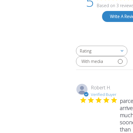
5
Based on 3 review
Write A Rev
Rating
All ratings
With media
Robert H.
Verified Buyer
parce
arriv
muc
soon
than