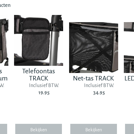
ucten
s
Telefoontas
ium
TRACK
Net-tas TRACK
LE
W.
Inclusief BTW.
Inclusief BTW.
19.95
34.95
Bekijken
Bekijken