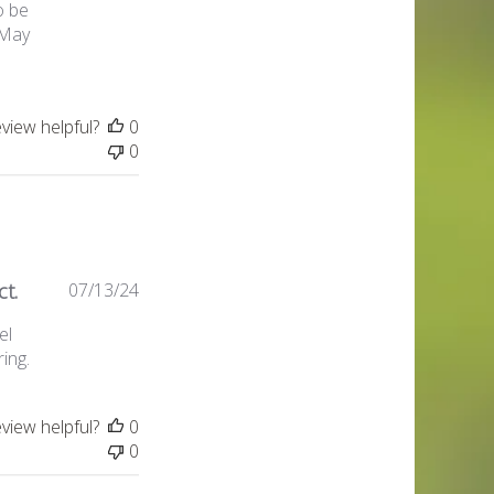
o be
 May
eview helpful?
0
0
Published
ct.
07/13/24
date
el
ring.
eview helpful?
0
0