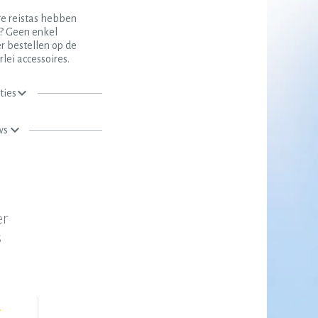
e reistas hebben
K? Geen enkel
r bestellen op de
ei accessoires.
ties
ws
er
s