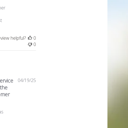
ner
.
t
eview helpful?
0
0
Published
ervice
04/19/25
date
the
omer
as