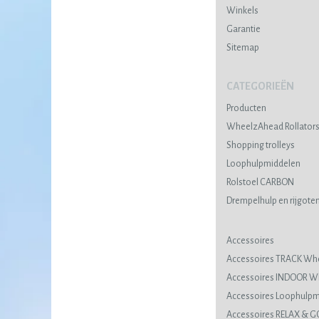
Winkels
Garantie
Sitemap
CATEGORIEËN
Producten
WheelzAhead Rollator
Shopping trolleys
Loophulpmiddelen
Rolstoel CARBON
Drempelhulp en rijgote
Accessoires
Accessoires TRACK Wh
Accessoires INDOOR 
Accessoires Loophulpm
Accessoires RELAX & G