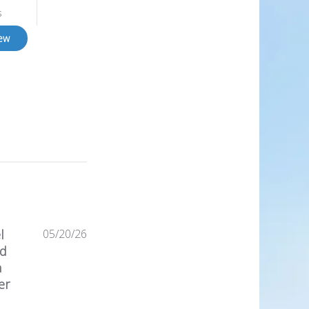
s
iew
Published
l
05/20/26
date
ed
h
er