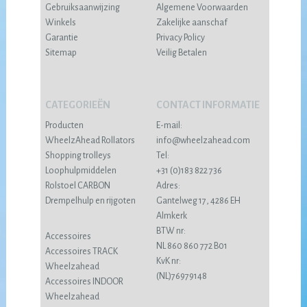
Gebruiksaanwijzing
Algemene Voorwaarden
Winkels
Zakelijke aanschaf
Garantie
Privacy Policy
Sitemap
Veilig Betalen
CATEGORIEËN
CONTACT INFORMATIE
Producten
E-mail:
WheelzAhead Rollators
info@wheelzahead.com
Shopping trolleys
Tel:
Loophulpmiddelen
+31 (0)183 822 736
Rolstoel CARBON
Adres:
Drempelhulp en rijgoten
Gantelweg 17, 4286 EH
Almkerk
BTW nr:
Accessoires
NL 860 860 772 B01
Accessoires TRACK
KvK nr:
Wheelzahead
(NL)76979148
Accessoires INDOOR
Wheelzahead