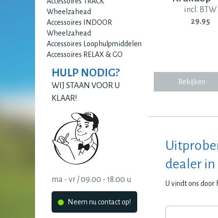
Accessoires TRACK
incl. BTW
Wheelzahead
29.95
Accessoires INDOOR
Wheelzahead
Accessoires Loophulpmiddelen
Accessoires RELAX & GO
HULP NODIG?
Bekijken
WIJ STAAN VOOR U
KLAAR!
Uitprobe
dealer in
ma - vr / 09.00 - 18.00 u
U vindt ons door
Neem nu contact op!