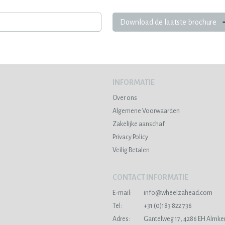
Download de laatste brochure
INFORMATIE
Over ons
Algemene Voorwaarden
Zakelijke aanschaf
Privacy Policy
Veilig Betalen
CONTACT INFORMATIE
E-mail:
info@wheelzahead.com
s
Tel:
+31 (0)183 822 736
Adres:
Gantelweg 17, 4286 EH Almke