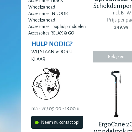
Accessoires TRACK
Schokdempen
Wheelzahead
Incl. BTW
Accessoires INDOOR
Prijs per pa
Wheelzahead
Accessoires Loophulpmiddelen
249.95
Accessoires RELAX & GO
HULP NODIG?
WIJ STAAN VOOR U
Bekijken
KLAAR!
ma - vr / 09.00 - 18.00 u
Neem nu contact op!
ErgoCane 2
wandelstok m