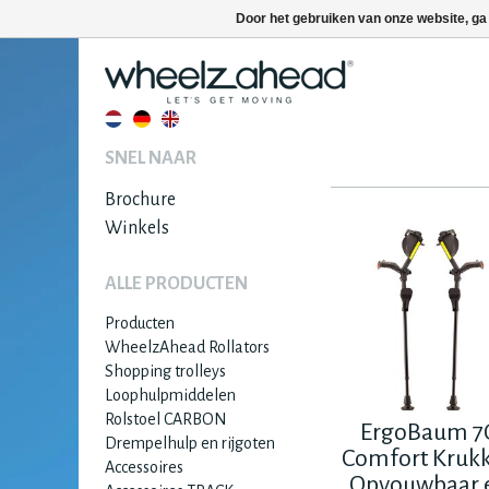
Door het gebruiken van onze website, ga
SNEL NAAR
Brochure
Winkels
ALLE PRODUCTEN
Producten
WheelzAhead Rollators
Shopping trolleys
Loophulpmiddelen
Rolstoel CARBON
ErgoBaum 7
Drempelhulp en rijgoten
Comfort Kruk
Accessoires
Opvouwbaar 