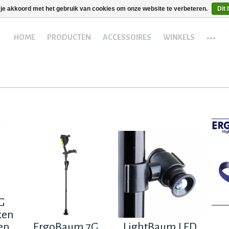
 je akkoord met het gebruik van cookies om onze website te verbeteren.
Dit 
...
HOME
PRODUCTEN
ACCESSOIRES
WINKELS
G
ken
en
ErgoBaum 7G
LightBaum LED