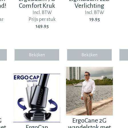
d!
Comfort Kruk
Verlichting
Incl. BTW
Incl. BTW
ar
Prijs per stuk
19.95
149.95
Bekijken
Bekijken
G
ErgoCane 2G
et
ErgoCap
wandelstok met