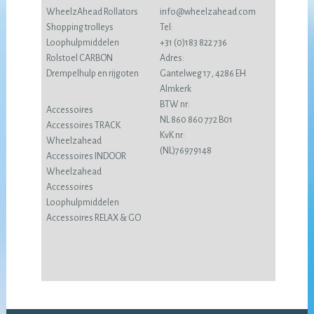
WheelzAhead Rollators
info@wheelzahead.com
Shopping trolleys
Tel:
Loophulpmiddelen
+31 (0)183 822 736
Rolstoel CARBON
Adres:
Drempelhulp en rijgoten
Gantelweg 17, 4286 EH
Almkerk
BTW nr:
Accessoires
NL 860 860 772 B01
Accessoires TRACK
KvK nr:
Wheelzahead
(NL)76979148
Accessoires INDOOR
Wheelzahead
Accessoires
Loophulpmiddelen
Accessoires RELAX & GO