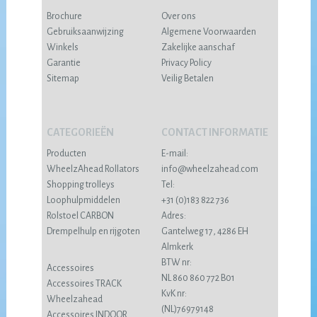
Brochure
Over ons
Gebruiksaanwijzing
Algemene Voorwaarden
Winkels
Zakelijke aanschaf
Garantie
Privacy Policy
Sitemap
Veilig Betalen
CATEGORIEËN
CONTACT INFORMATIE
Producten
E-mail:
WheelzAhead Rollators
info@wheelzahead.com
Shopping trolleys
Tel:
Loophulpmiddelen
+31 (0)183 822 736
Rolstoel CARBON
Adres:
Drempelhulp en rijgoten
Gantelweg 17, 4286 EH
Almkerk
BTW nr:
Accessoires
NL 860 860 772 B01
Accessoires TRACK
KvK nr:
Wheelzahead
(NL)76979148
Accessoires INDOOR