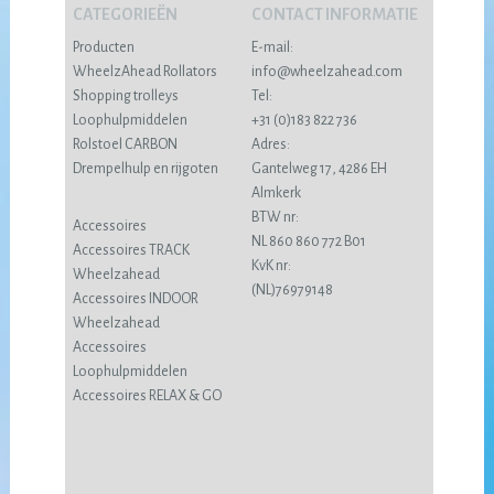
CATEGORIEËN
CONTACT INFORMATIE
Producten
E-mail:
WheelzAhead Rollators
info@wheelzahead.com
Shopping trolleys
Tel:
Loophulpmiddelen
+31 (0)183 822 736
Rolstoel CARBON
Adres:
Drempelhulp en rijgoten
Gantelweg 17, 4286 EH
Almkerk
BTW nr:
Accessoires
NL 860 860 772 B01
Accessoires TRACK
KvK nr:
Wheelzahead
(NL)76979148
Accessoires INDOOR
Wheelzahead
Accessoires
Loophulpmiddelen
Accessoires RELAX & GO