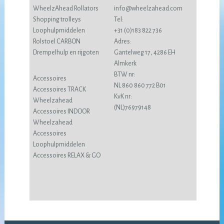
WheelzAhead Rollators
info@wheelzahead.com
Shopping trolleys
Tel:
Loophulpmiddelen
+31 (0)183 822 736
Rolstoel CARBON
Adres:
Drempelhulp en rijgoten
Gantelweg 17, 4286 EH
Almkerk
BTW nr:
Accessoires
NL 860 860 772 B01
Accessoires TRACK
KvK nr:
Wheelzahead
(NL)76979148
Accessoires INDOOR
Wheelzahead
Accessoires
Loophulpmiddelen
Accessoires RELAX & GO