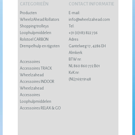
CATEGORIEËN
CONTACT INFORMATIE
Producten
E-mail:
WheelzAhead Rollators
info@wheelzahead.com
Shopping trolleys
Tel:
Loophulpmiddelen
+31 (0)183 822 736
Rolstoel CARBON
Adres:
Drempelhulp en rijgoten
Gantelweg 17, 4286 EH
Almkerk
BTW nr:
Accessoires
NL 860 860 772 B01
Accessoires TRACK
KvK nr:
Wheelzahead
(NL)76979148
Accessoires INDOOR
Wheelzahead
Accessoires
Loophulpmiddelen
Accessoires RELAX & GO