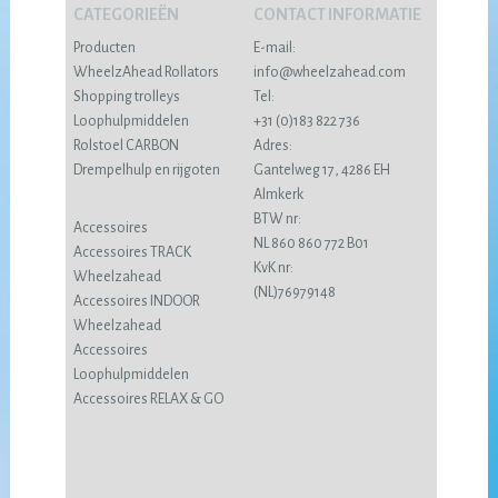
CATEGORIEËN
CONTACT INFORMATIE
Producten
E-mail:
WheelzAhead Rollators
info@wheelzahead.com
Shopping trolleys
Tel:
Loophulpmiddelen
+31 (0)183 822 736
Rolstoel CARBON
Adres:
Drempelhulp en rijgoten
Gantelweg 17, 4286 EH
Almkerk
BTW nr:
Accessoires
NL 860 860 772 B01
Accessoires TRACK
KvK nr:
Wheelzahead
(NL)76979148
Accessoires INDOOR
Wheelzahead
Accessoires
Loophulpmiddelen
Accessoires RELAX & GO