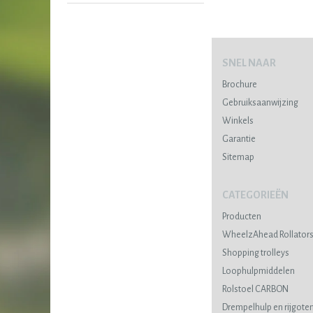
SNEL NAAR
Brochure
Gebruiksaanwijzing
Winkels
Garantie
Sitemap
CATEGORIEËN
Producten
WheelzAhead Rollator
Shopping trolleys
Loophulpmiddelen
Rolstoel CARBON
Drempelhulp en rijgote