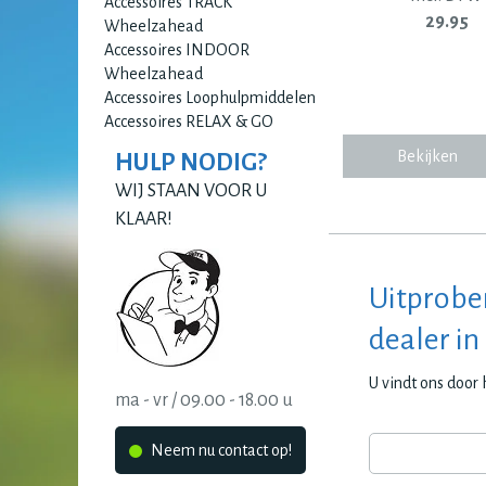
Accessoires TRACK
29.95
Wheelzahead
Accessoires INDOOR
Wheelzahead
Accessoires Loophulpmiddelen
Accessoires RELAX & GO
Bekijken
HULP NODIG?
WIJ STAAN VOOR U
KLAAR!
Uitprobe
dealer in
U vindt ons door
ma - vr / 09.00 - 18.00 u
Neem nu contact op!