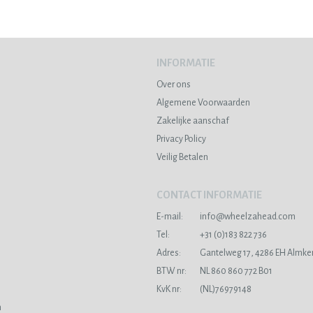
INFORMATIE
Over ons
Algemene Voorwaarden
Zakelijke aanschaf
Privacy Policy
Veilig Betalen
CONTACT INFORMATIE
E-mail:
info@wheelzahead.com
s
Tel:
+31 (0)183 822 736
Adres:
Gantelweg 17, 4286 EH Almke
BTW nr:
NL 860 860 772 B01
KvK nr:
(NL)76979148
n