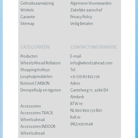
Gebruiksaanwijzing
Algemene Voorwaarden
Winkels
Zakelijke aanschaf
Garantie
Privacy Policy
Sitemap
Veilig Betalen
CATEGORIEËN
CONTACT INFORMATIE
Producten
E-mail:
WheelzAhead Rollators
info@wheelzahead.com
Shopping trolleys
Tel:
Loophulpmiddelen
+31 (0)183 822 736
Rolstoel CARBON
Adres:
Drempelhulp en rijgoten
Gantelweg 17, 4286 EH
Almkerk
BTW nr:
Accessoires
NL 860 860 772 B01
Accessoires TRACK
KvK nr:
Wheelzahead
(NL)76979148
Accessoires INDOOR
Wheelzahead