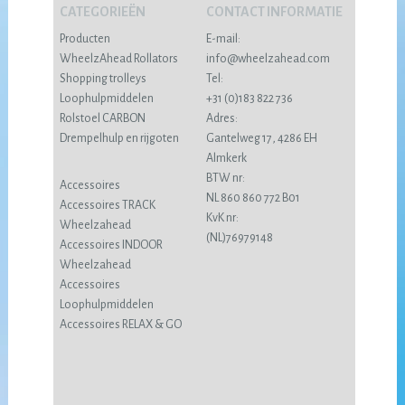
CATEGORIEËN
CONTACT INFORMATIE
Producten
E-mail:
WheelzAhead Rollators
info@wheelzahead.com
Shopping trolleys
Tel:
Loophulpmiddelen
+31 (0)183 822 736
Rolstoel CARBON
Adres:
Drempelhulp en rijgoten
Gantelweg 17, 4286 EH
Almkerk
BTW nr:
Accessoires
NL 860 860 772 B01
Accessoires TRACK
KvK nr:
Wheelzahead
(NL)76979148
Accessoires INDOOR
Wheelzahead
Accessoires
Loophulpmiddelen
Accessoires RELAX & GO