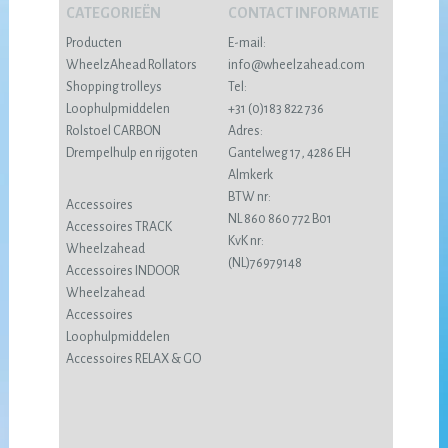
CATEGORIEËN
CONTACT INFORMATIE
Producten
E-mail:
WheelzAhead Rollators
info@wheelzahead.com
Shopping trolleys
Tel:
Loophulpmiddelen
+31 (0)183 822 736
Rolstoel CARBON
Adres:
Drempelhulp en rijgoten
Gantelweg 17, 4286 EH
Almkerk
BTW nr:
Accessoires
NL 860 860 772 B01
Accessoires TRACK
KvK nr:
Wheelzahead
(NL)76979148
Accessoires INDOOR
Wheelzahead
Accessoires
Loophulpmiddelen
Accessoires RELAX & GO