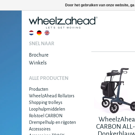
Door het gebruiken van onze website, ga
SNEL NAAR
Brochure
Winkels
ALLE PRODUCTEN
Producten
WheelzAhead Rollators
Shopping trolleys
Loophulpmiddelen
Rolstoel CARBON
WheelzAhe
Drempelhulp en rijgoten
CARBON ALL-
Accessoires
Donkerblauw