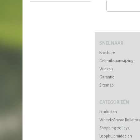
SNEL NAAR
Brochure
Gebruiksaanwijzing
Winkels
Garantie
Sitemap
CATEGORIEËN
Producten
WheelzAhead Rollator
Shopping trolleys
Loophulpmiddelen