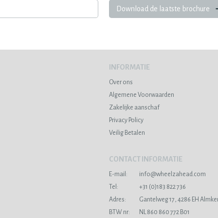
Download de laatste brochure
INFORMATIE
Over ons
Algemene Voorwaarden
Zakelijke aanschaf
Privacy Policy
Veilig Betalen
CONTACT INFORMATIE
E-mail:
info@wheelzahead.com
s
Tel:
+31 (0)183 822 736
Adres:
Gantelweg 17, 4286 EH Almke
BTW nr:
NL 860 860 772 B01