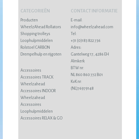
CATEGORIEËN
CONTACT INFORMATIE
Producten
E-mail:
WheelzAhead Rollators
info@wheelzahead.com
Shopping trolleys
Tel:
Loophulpmiddelen
+31 (0)183 822 736
Rolstoel CARBON
Adres:
Drempelhulp en rijgoten
Gantelweg 17, 4286 EH
Almkerk
BTW nr:
Accessoires
NL 860 860 772 B01
Accessoires TRACK
KvK nr:
Wheelzahead
(NL)76979148
Accessoires INDOOR
Wheelzahead
Accessoires
Loophulpmiddelen
Accessoires RELAX & GO