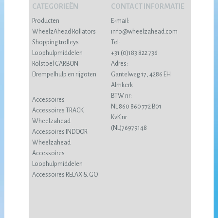
CATEGORIEËN
CONTACT INFORMATIE
Producten
E-mail:
WheelzAhead Rollators
info@wheelzahead.com
Shopping trolleys
Tel:
Loophulpmiddelen
+31 (0)183 822 736
Rolstoel CARBON
Adres:
Drempelhulp en rijgoten
Gantelweg 17, 4286 EH
Almkerk
BTW nr:
Accessoires
NL 860 860 772 B01
Accessoires TRACK
KvK nr:
Wheelzahead
(NL)76979148
Accessoires INDOOR
Wheelzahead
Accessoires
Loophulpmiddelen
Accessoires RELAX & GO