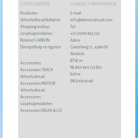
CATEGORIEËN
CONTACT INFORMATIE
Producten
E-mail:
WheelzAhead Rollators
info@wheelzahead.com
Shopping trolleys
Tel:
Loophulpmiddelen
+31 (0)183 822 736
Rolstoel CARBON
Adres:
Drempelhulp en rijgoten
Gantelweg 17, 4286 EH
Almkerk
BTW nr:
Accessoires
NL 860 860 772 B01
Accessoires TRACK
KvK nr:
Wheelzahead
(NL)76979148
Accessoires INDOOR
Wheelzahead
Accessoires
Loophulpmiddelen
Accessoires RELAX & GO