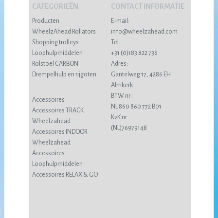
CATEGORIEËN
CONTACT INFORMATIE
Producten
E-mail:
WheelzAhead Rollators
info@wheelzahead.com
Shopping trolleys
Tel:
Loophulpmiddelen
+31 (0)183 822 736
Rolstoel CARBON
Adres:
Drempelhulp en rijgoten
Gantelweg 17, 4286 EH
Almkerk
BTW nr:
Accessoires
NL 860 860 772 B01
Accessoires TRACK
KvK nr:
Wheelzahead
(NL)76979148
Accessoires INDOOR
Wheelzahead
Accessoires
Loophulpmiddelen
Accessoires RELAX & GO