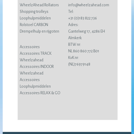
WheelzAhead Rollators
info@wheelzahead.com
Shopping trolleys
Tel:
Loophulpmiddelen
+31 (0)183 822 736
Rolstoel CARBON
Adres:
Drempelhulp en rijgoten
Gantelweg 17, 4286 EH
Almkerk
BTW nr:
Accessoires
NL 860 860 772 B01
Accessoires TRACK
KvK nr:
Wheelzahead
(NL)76979148
Accessoires INDOOR
Wheelzahead
Accessoires
Loophulpmiddelen
Accessoires RELAX & GO