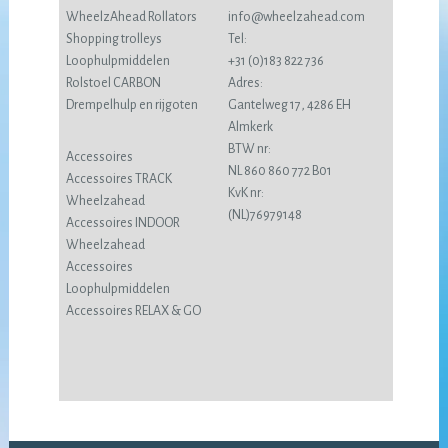
WheelzAhead Rollators
info@wheelzahead.com
Shopping trolleys
Tel:
Loophulpmiddelen
+31 (0)183 822 736
Rolstoel CARBON
Adres:
Drempelhulp en rijgoten
Gantelweg 17, 4286 EH
Almkerk
BTW nr:
Accessoires
NL 860 860 772 B01
Accessoires TRACK
KvK nr:
Wheelzahead
(NL)76979148
Accessoires INDOOR
Wheelzahead
Accessoires
Loophulpmiddelen
Accessoires RELAX & GO