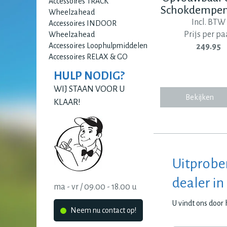
Accessoires TRACK
Schokdempen
Wheelzahead
Incl. BTW
Accessoires INDOOR
Prijs per pa
Wheelzahead
Accessoires Loophulpmiddelen
249.95
Accessoires RELAX & GO
HULP NODIG?
WIJ STAAN VOOR U
Bekijken
KLAAR!
Uitprobe
dealer in
ma - vr / 09.00 - 18.00 u
U vindt ons door
Neem nu contact op!