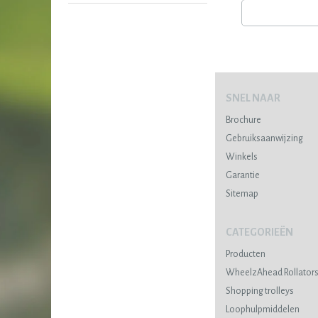
SNEL NAAR
Brochure
Gebruiksaanwijzing
Winkels
Garantie
Sitemap
CATEGORIEËN
Producten
WheelzAhead Rollator
Shopping trolleys
Loophulpmiddelen