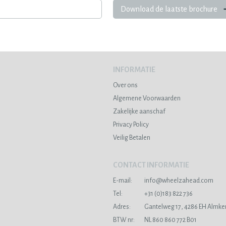
Download de laatste brochure
INFORMATIE
Over ons
Algemene Voorwaarden
Zakelijke aanschaf
Privacy Policy
Veilig Betalen
CONTACT INFORMATIE
E-mail:
info@wheelzahead.com
s
Tel:
+31 (0)183 822 736
Adres:
Gantelweg 17, 4286 EH Almke
BTW nr:
NL 860 860 772 B01