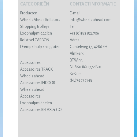
CATEGORIEËN
CONTACT INFORMATIE
Producten
E-mail:
WheelzAhead Rollators
info@wheelzahead.com
Shopping trolleys
Tel:
Loophulpmiddelen
+31 (0)183 822 736
Rolstoel CARBON
Adres:
Drempelhulp en rijgoten
Gantelweg 17, 4286 EH
Almkerk
BTW nr:
Accessoires
NL 860 860 772 B01
Accessoires TRACK
KvK nr:
Wheelzahead
(NL)76979148
Accessoires INDOOR
Wheelzahead
Accessoires
Loophulpmiddelen
Accessoires RELAX & GO