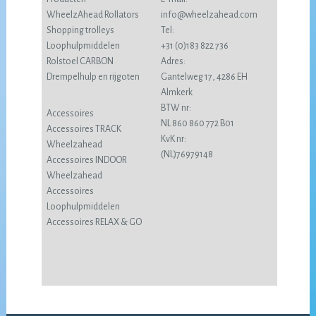
WheelzAhead Rollators
info@wheelzahead.com
Shopping trolleys
Tel:
Loophulpmiddelen
+31 (0)183 822 736
Rolstoel CARBON
Adres:
Drempelhulp en rijgoten
Gantelweg 17, 4286 EH
Almkerk
BTW nr:
Accessoires
NL 860 860 772 B01
Accessoires TRACK
KvK nr:
Wheelzahead
(NL)76979148
Accessoires INDOOR
Wheelzahead
Accessoires
Loophulpmiddelen
Accessoires RELAX & GO