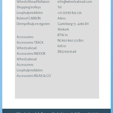
WheelzAhead Rollators
info@wheelzahead.com
Shopping trolleys
Tel:
Loophulpmiddelen
+31 (0)183 822 736
Rolstoel CARBON
Adres:
Drempelhulp en rijgoten
Gantelweg 17, 4286 EH
Almkerk
BTW nr:
Accessoires
NL 860 860 772 B01
Accessoires TRACK
KvK nr:
Wheelzahead
(NL)76979148
Accessoires INDOOR
Wheelzahead
Accessoires
Loophulpmiddelen
Accessoires RELAX & GO