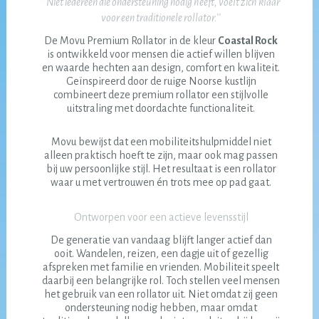
''Niet iedereen die ondersteuning nodig heeft, voelt zich klaar
voor een traditionele rollator.''
De Movu Premium Rollator in de kleur
Coastal Rock
is ontwikkeld voor mensen die actief willen blijven
en waarde hechten aan design, comfort en kwaliteit.
Geïnspireerd door de ruige Noorse kustlijn
combineert deze premium rollator een stijlvolle
uitstraling met doordachte functionaliteit.
Movu bewijst dat een mobiliteitshulpmiddel niet
alleen praktisch hoeft te zijn, maar ook mag passen
bij uw persoonlijke stijl. Het resultaat is een rollator
waar u met vertrouwen én trots mee op pad gaat.
Ontworpen voor een actieve levensstijl
De generatie van vandaag blijft langer actief dan
ooit. Wandelen, reizen, een dagje uit of gezellig
afspreken met familie en vrienden. Mobiliteit speelt
daarbij een belangrijke rol. Toch stellen veel mensen
het gebruik van een rollator uit. Niet omdat zij geen
ondersteuning nodig hebben, maar omdat