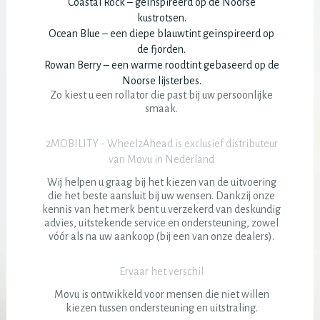
Coastal Rock – geïnspireerd op de Noorse
kustrotsen.
Ocean Blue – een diepe blauwtint geïnspireerd op
de fjorden.
Rowan Berry – een warme roodtint gebaseerd op de
Noorse lijsterbes.
Zo kiest u een rollator die past bij uw persoonlijke
smaak.
2MOBILITY - WheelzAhead is exclusief distributeur
van Movu in Nederland
Wij helpen u graag bij het kiezen van de uitvoering
die het beste aansluit bij uw wensen. Dankzij onze
kennis van het merk bent u verzekerd van deskundig
advies, uitstekende service en ondersteuning, zowel
vóór als na uw aankoop (bij een van onze dealers).
Ervaar het verschil
Movu is ontwikkeld voor mensen die niet willen
kiezen tussen ondersteuning en uitstraling.