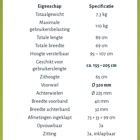
Eigenschap
Specificatie
Totaalgewicht
7,3 kg
Maximale
110 kg
gebruikersbelasting
Totale lengte
89 cm
Totale breedte
69 cm
Hoogte verstelbaar
95 – 107 cm
Geschikt voor
ca. 155 – 205 cm
gebruikerslengte
Zithoogte
65 cm
Voorwiel
Ø 320 mm
Achterwielen
Ø 225 mm
Breedte voorband
40 mm
Breedte achterband
32 mm
Afmetingen ingeklapt
73 × 33 × 99 cm
Opvouwbaar
Ja
Zitting
Ja, inklapbaar