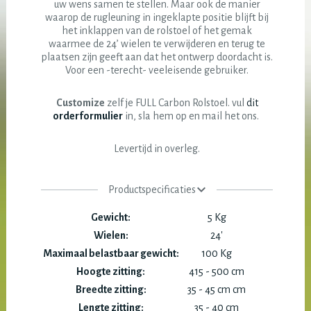
uw wens samen te stellen. Maar ook de manier
waarop de rugleuning in ingeklapte positie blijft bij
het inklappen van de rolstoel of het gemak
waarmee de 24’ wielen te verwijderen en terug te
plaatsen zijn geeft aan dat het ontwerp doordacht is.
Voor een -terecht- veeleisende gebruiker.
Customize
zelf je FULL Carbon Rolstoel. vul
dit
orderformulier
in, sla hem op en mail het ons.
Levertijd in overleg.
Productspecificaties
Gewicht:
5 Kg
Wielen:
24'
Maximaal belastbaar gewicht:
100 Kg
Hoogte zitting:
415 - 500 cm
Breedte zitting:
35 - 45 cm cm
Lengte zitting:
35 - 40 cm