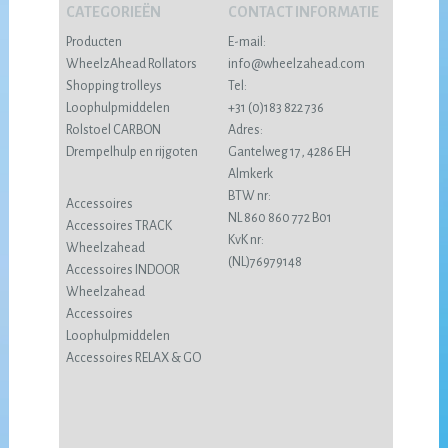
CATEGORIEËN
CONTACT INFORMATIE
Producten
E-mail:
WheelzAhead Rollators
info@wheelzahead.com
Shopping trolleys
Tel:
Loophulpmiddelen
+31 (0)183 822 736
Rolstoel CARBON
Adres:
Drempelhulp en rijgoten
Gantelweg 17, 4286 EH
Almkerk
BTW nr:
Accessoires
NL 860 860 772 B01
Accessoires TRACK
KvK nr:
Wheelzahead
(NL)76979148
Accessoires INDOOR
Wheelzahead
Accessoires
Loophulpmiddelen
Accessoires RELAX & GO