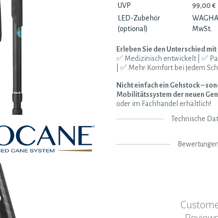
UVP
99,00 € 
LED-Zubehör
WAGHAC0
(optional)
MwSt.
Erleben Sie den Unterschied m
✅ Medizinisch entwickelt | ✅ Pa
| ✅ Mehr Komfort bei jedem Schr
Nicht einfach ein Gehstock – son
Mobilitätssystem der neuen Gen
oder im Fachhandel erhältlich!
Technische Da
Bewertunge
Custom
Review