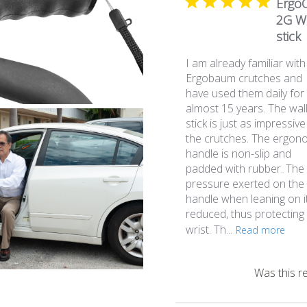
Ergo
2G W
stick
I am already familiar with
Ergobaum crutches and
have used them daily for
almost 15 years. The wal
stick is just as impressive
the crutches. The ergon
handle is non-slip and
padded with rubber. The
pressure exerted on the
handle when leaning on it
reduced, thus protecting
wrist. Th...
Read more
Was this r