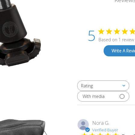
5
Based on 1 review
Write A Rev
Rating
All ratings
With media
Nora G.
Verified Buyer