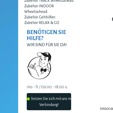
Zubehör TRACK Wheelzahead
Zubehör INDOOR
Wheelzahead
Zubehör Gehhilfen
Zubehör RELAX & GO
BENÖTIGEN SIE
HILFE?
WIR SIND FÜR SIE DA!
mo - fr / 09.00 - 18.00 u
Setzen Sie sich mit uns in
Verbindung!