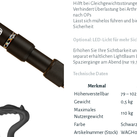
Hilft bei Gleichgewichtsstörung
Verhindert Überlastung bei Arth
nach OPs
Lässt sich mühelos führen und b
Sicherheit
Optional: LED-Licht für mehr Si
Erhöhen Sie Ihre Sichtbarkeit u
separat erhältlichen LightBaum L
Spaziergänge am Abend (nur 19,95
Technische Daten
Merkmal
Höhenverstellbar
79 – 102
Gewicht
0,5 kg
Maximales
110 kg
Nutzergewicht
Farbe
Schwar
Artikelnummer (Stock)
WAGH0