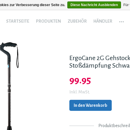
kies zur Verbesserung dieser Seite zu.
Diese Nachricht Ausblenden
Für
...
STARTSEITE
PRODUKTEN
ZUBEHÖR
HÄNDLER
ErgoCane 2G Gehstock
Stoßdämpfung Schwa
99.95
Inkl. MwSt.
In den Warenkorb
Produktbeschrei