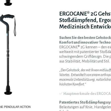
ERGOCANE® 2G Gehst
Stoßdämpfend, Ergo
Medizinisch Entwick
Suchen Sie den besten Gehstoc
Komfort und innovativer Techno
ERGOCANE® 2G kennen – den ei
weltweit mit patentierter Stoß
schwingendem Griffdesign. Die 
aus Stabilität, Mobilität und Stil.
„Der Gehstock, der mit Ihnen mitläuft
Wortes. Entwickelt von einem orthop
maximale Unterstützung, natürlich
höchsten Komfort.“
✅
Hauptmerkmale des ERGOCA
Patentiertes Stoßdämpfungssy
Belastungen auf Knie, Handgele