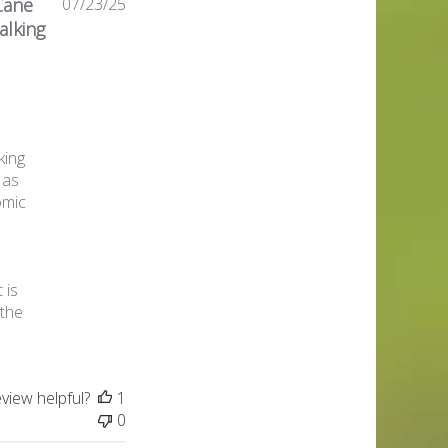
Published
Cane
07/23/25
date
alking
king
 as
omic
 is
 the
eview helpful?
1
0