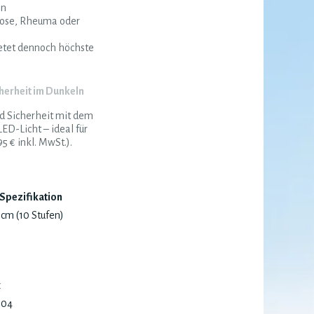
en
rose, Rheuma oder
ietet dennoch höchste
cherheit im Dunkeln
nd Sicherheit mit dem
ED-Licht – ideal für
 € inkl. MwSt.).
Spezifikation
 cm (10 Stufen)
z
04