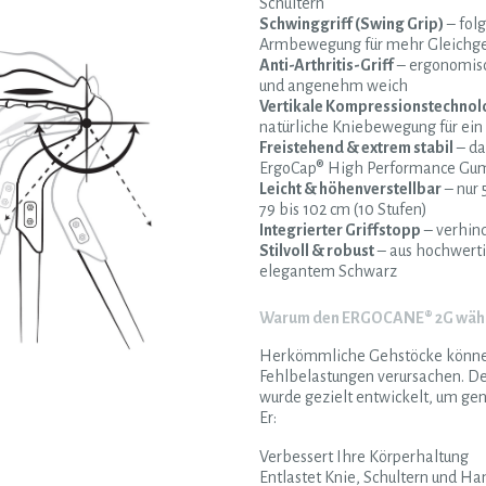
Schultern
Schwinggriff (Swing Grip)
– folg
Armbewegung für mehr Gleichgew
Anti-Arthritis-Griff
– ergonomisc
und angenehm weich
Vertikale Kompressionstechnol
natürliche Kniebewegung für ein
Freistehend & extrem stabil
– da
ErgoCap® High Performance Gu
Leicht & höhenverstellbar
– nur 
79 bis 102 cm (10 Stufen)
Integrierter Griffstopp
– verhind
Stilvoll & robust
– aus hochwert
elegantem Schwarz
Warum den ERGOCANE® 2G wäh
Herkömmliche Gehstöcke könne
Fehlbelastungen verursachen. D
wurde gezielt entwickelt, um gen
Er:
Verbessert Ihre Körperhaltung
Entlastet Knie, Schultern und H