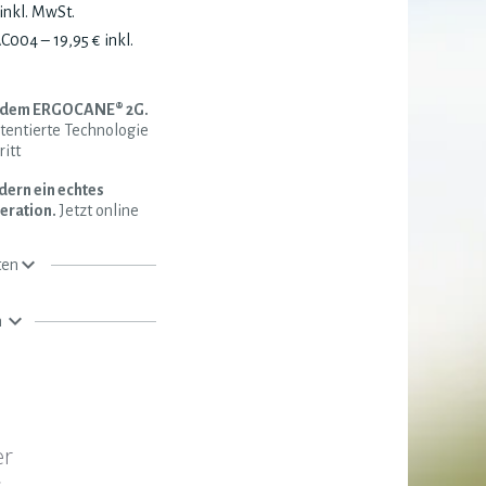
inkl. MwSt.
04 – 19,95 € inkl.
it dem ERGOCANE® 2G.
tentierte Technologie
itt
dern ein echtes
eration.
Jetzt online
ten
n
er
s