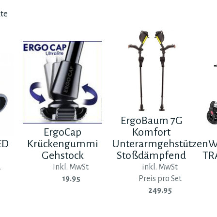
te
ErgoBaum 7G
ErgoCap
Komfort
ED
Krückengummi
Unterarmgehstützen
W
Gehstock
Stoßdämpfend
TR
.
Inkl. MwSt.
inkl. MwSt.
19.95
Preis pro Set
249.95