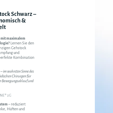
ock Schwarz –
nomisch &
elt
k mit maximalem
logie?
Lernen Sie den
nzigen Gehstock
dämpfung und
perfekte Kombination
 – im wahrsten Sinne des
ädischen Chirurgen für
en Bewegungsablauf und
NE® 2G
stem
– reduziert
nke, Hüften und