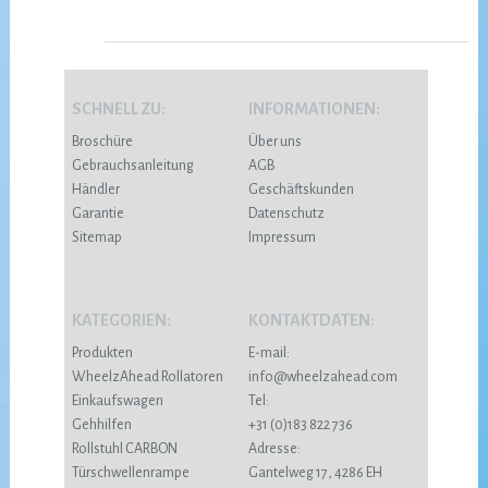
SCHNELL ZU:
INFORMATIONEN:
Broschüre
Über uns
Gebrauchsanleitung
AGB
Händler
Geschäftskunden
Garantie
Datenschutz
Sitemap
Impressum
KATEGORIEN:
KONTAKTDATEN:
Produkten
E-mail:
WheelzAhead Rollatoren
info@wheelzahead.com
Einkaufswagen
Tel:
Gehhilfen
+31 (0)183 822 736
Rollstuhl CARBON
Adresse:
Türschwellenrampe
Gantelweg 17, 4286 EH