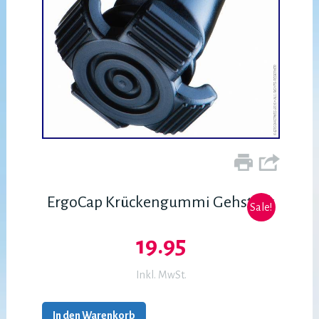
ErgoCap Krückengummi Gehstock
Sale!
19.95
Inkl. MwSt.
In den Warenkorb