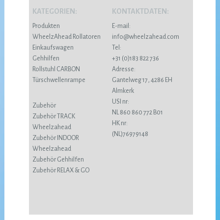
KATEGORIEN:
KONTAKTDATEN:
Produkten
E-mail:
WheelzAhead Rollatoren
info@wheelzahead.com
Einkaufswagen
Tel:
Gehhilfen
+31 (0)183 822 736
Rollstuhl CARBON
Adresse:
Türschwellenrampe
Gantelweg 17, 4286 EH
Almkerk
USI nr:
Zubehör
NL 860 860 772 B01
Zubehör TRACK
HK nr:
Wheelzahead
(NL)76979148
Zubehör INDOOR
Wheelzahead
Zubehör Gehhilfen
Zubehör RELAX & GO