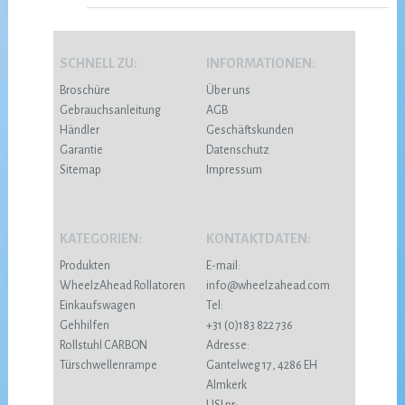
SCHNELL ZU:
INFORMATIONEN:
Broschüre
Über uns
Gebrauchsanleitung
AGB
Händler
Geschäftskunden
Garantie
Datenschutz
Sitemap
Impressum
KATEGORIEN:
KONTAKTDATEN:
Produkten
E-mail:
WheelzAhead Rollatoren
info@wheelzahead.com
Einkaufswagen
Tel:
Gehhilfen
+31 (0)183 822 736
Rollstuhl CARBON
Adresse:
Türschwellenrampe
Gantelweg 17, 4286 EH
Almkerk
USI nr: