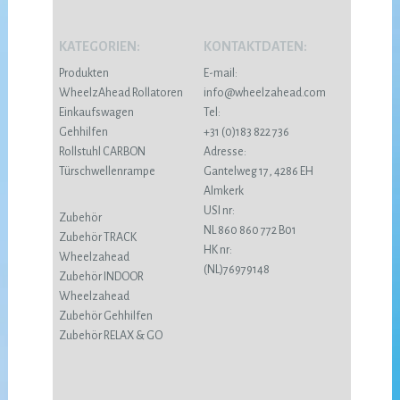
KATEGORIEN:
KONTAKTDATEN:
Produkten
E-mail:
WheelzAhead Rollatoren
info@wheelzahead.com
Einkaufswagen
Tel:
Gehhilfen
+31 (0)183 822 736
Rollstuhl CARBON
Adresse:
Türschwellenrampe
Gantelweg 17, 4286 EH
Almkerk
USI nr:
Zubehör
NL 860 860 772 B01
Zubehör TRACK
HK nr:
Wheelzahead
(NL)76979148
Zubehör INDOOR
Wheelzahead
Zubehör Gehhilfen
Zubehör RELAX & GO