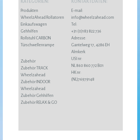
KATEGORIEN:
KONTAKTDATEN:
Produkten
E-mail:
WheelzAhead Rollatoren
info@wheelzahead.com
Einkaufswagen
Tel:
Gehhilfen
+31 (0)183 822 736
Rollstuhl CARBON
Adresse:
Türschwellenrampe
Gantelweg 17, 4286 EH
Almkerk
USI nr:
Zubehör
NL 860 860 772 B01
Zubehör TRACK
HK nr:
Wheelzahead
(NL)76979148
Zubehör INDOOR
Wheelzahead
Zubehör Gehhilfen
Zubehör RELAX & GO