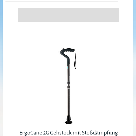
ErgoCane 2G Gehstock mit Stoßdämpfung