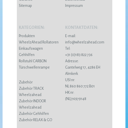
Sitemap
Impressum
KATEGORIEN:
KONTAKTDATEN:
Produkten
E-mail:
WheelzAhead Rollatoren
info@wheelzahead.com
Einkaufswagen
Tel:
Gehhilfen
+31 (0)183 822 736
Rollstuhl CARBON
Adresse:
Türschwellenrampe
Gantelweg 17, 4286 EH
Almkerk
USI nr:
Zubehör
NL 860 860 772 B01
Zubehör TRACK
HK nr:
Wheelzahead
(NL)76979148
Zubehör INDOOR
Wheelzahead
Zubehör Gehhilfen
Zubehör RELAX & GO