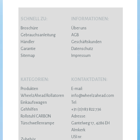
SCHNELL ZU:
INFORMATIONEN:
Broschüre
Über uns
Gebrauchsanleitung
AGB
Händler
Geschäftskunden
Garantie
Datenschutz
Sitemap
Impressum
KATEGORIEN:
KONTAKTDATEN:
Produkten
E-mail:
WheelzAhead Rollatoren
info@wheelzahead.com
Einkaufswagen
Tel:
Gehhilfen
+31 (0)183 822 736
Rollstuhl CARBON
Adresse:
Türschwellenrampe
Gantelweg 17, 4286 EH
Almkerk
USI nr:
Zubehör