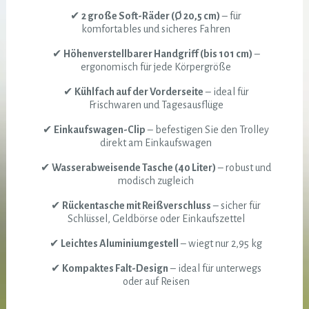
✔
2 große Soft-Räder (Ø 20,5 cm)
– für
komfortables und sicheres Fahren
✔
Höhenverstellbarer Handgriff (bis 101 cm)
–
ergonomisch für jede Körpergröße
✔
Kühlfach auf der Vorderseite
– ideal für
Frischwaren und Tagesausflüge
✔
Einkaufswagen-Clip
– befestigen Sie den Trolley
direkt am Einkaufswagen
✔
Wasserabweisende Tasche (40 Liter)
– robust und
modisch zugleich
✔
Rückentasche mit Reißverschluss
– sicher für
Schlüssel, Geldbörse oder Einkaufszettel
✔
Leichtes Aluminiumgestell
– wiegt nur 2,95 kg
✔
Kompaktes Falt-Design
– ideal für unterwegs
oder auf Reisen