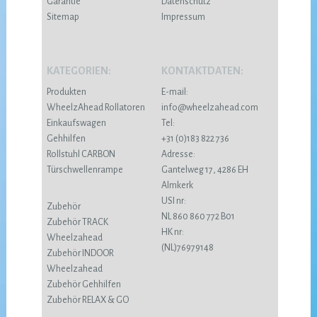
Garantie
Datenschutz
Sitemap
Impressum
KATEGORIEN:
KONTAKTDATEN:
Produkten
E-mail:
WheelzAhead Rollatoren
info@wheelzahead.com
Einkaufswagen
Tel:
Gehhilfen
+31 (0)183 822 736
Rollstuhl CARBON
Adresse:
Türschwellenrampe
Gantelweg 17, 4286 EH
Almkerk
USI nr:
Zubehör
NL 860 860 772 B01
Zubehör TRACK
HK nr:
Wheelzahead
(NL)76979148
Zubehör INDOOR
Wheelzahead
Zubehör Gehhilfen
Zubehör RELAX & GO