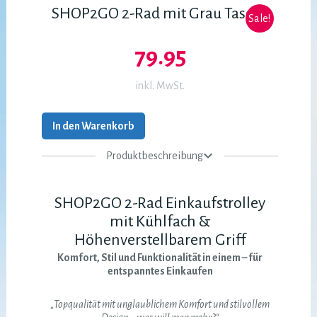
SHOP2GO 2-Rad mit Grau Tasche
Sale!
79.95
inkl. MwSt.
In den Warenkorb
Produktbeschreibung
SHOP2GO 2-Rad Einkaufstrolley
mit Kühlfach &
Höhenverstellbarem Griff
Komfort, Stil und Funktionalität in einem – für
entspanntes Einkaufen
„Topqualität mit unglaublichem Komfort und stilvollem