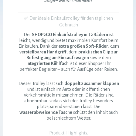
Design – was will man mehr?“
✅ Der ideale Einkaufstrolley für den täglichen
Gebrauch
Der
SHOP2GO Einkaufstrolley mit 2 Rädern
ist
leicht, wendig und bietet maximalen Komfort beim
Einkaufen. Dank der
extra großen Soft-Räder
, dem
verstellbaren Handgriff
, dem
praktischen Clip zur
Befestigung am Einkaufswagen
sowie dem
integrierten Kühlfach
ist dieser Shopper Ihr
perfekter Begleiter – auch für Ausflüge oder Reisen.
Dieser Trolley lässt sich
doppelt zusammenklappen
und ist einfach im Auto oder in öffentlichen
Verkehrsmitteln mitzunehmen. Die Räder sind
abnehmbar, sodass sich der Trolley besonders
platzsparend verstauen lässt. Die
wasserabweisende Tasche
schützt den Inhalt auch
bei schlechtem Wetter.
Produkt-Highlights: