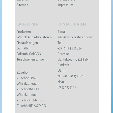
Sitemap
Impressum
KATEGORIEN:
KONTAKTDATEN:
Produkten
E-mail:
WheelzAhead Rollatoren
info@wheelzahead.com
Einkaufswagen
Tel:
Gehhilfen
+31 (0)183 822 736
Rollstuhl CARBON
Adresse:
Türschwellenrampe
Gantelweg 17, 4286 EH
Almkerk
USI nr:
Zubehör
NL 860 860 772 B01
Zubehör TRACK
HK nr:
Wheelzahead
(NL)76979148
Zubehör INDOOR
Wheelzahead
Zubehör Gehhilfen
Zubehör RELAX & GO