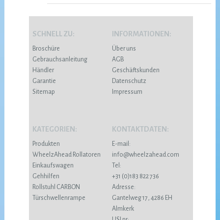
SCHNELL ZU:
INFORMATIONEN:
Broschüre
Über uns
Gebrauchsanleitung
AGB
Händler
Geschäftskunden
Garantie
Datenschutz
Sitemap
Impressum
KATEGORIEN:
KONTAKTDATEN:
Produkten
E-mail:
WheelzAhead Rollatoren
info@wheelzahead.com
Einkaufswagen
Tel:
Gehhilfen
+31 (0)183 822 736
Rollstuhl CARBON
Adresse:
Türschwellenrampe
Gantelweg 17, 4286 EH
Almkerk
USI nr: