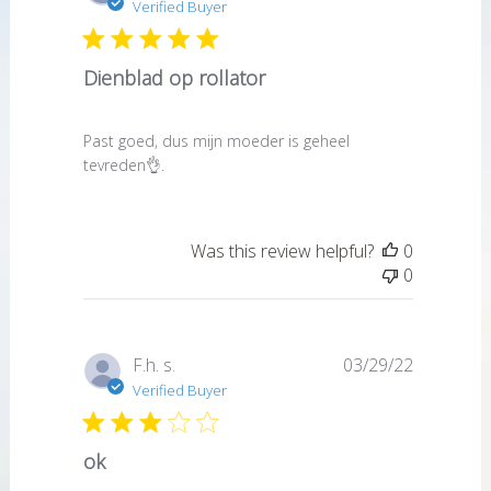
date
Verified Buyer
Dienblad op rollator
Past goed, dus mijn moeder is geheel
tevreden👌.
Was this review helpful?
0
0
Published
F.h. s.
03/29/22
date
Verified Buyer
ok