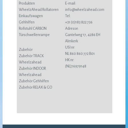
Produkten
E-mail:
WheelzAhead Rollatoren
info@wheelzahead.com
Einkaufswagen
Tel:
Gehhilfen
+31 (0)183 822 736
Rollstuhl CARBON
Adresse:
Türschwellenrampe
Gantelweg 17, 4286 EH
Almkerk
USI nr:
Zubehör
NL 860 860 772 B01
Zubehör TRACK
HK nr:
Wheelzahead
(NL)76979148
Zubehör INDOOR
Wheelzahead
Zubehör Gehhilfen
Zubehör RELAX & GO