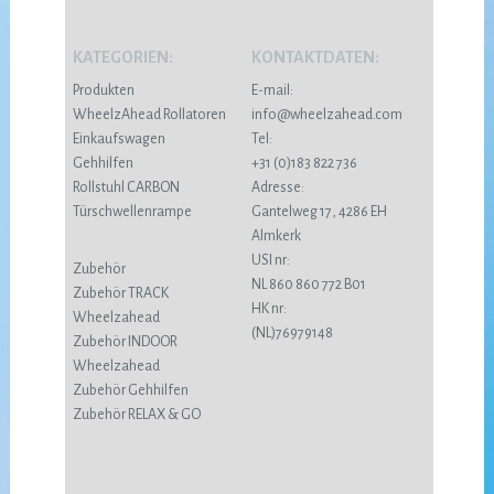
KATEGORIEN:
KONTAKTDATEN:
Produkten
E-mail:
WheelzAhead Rollatoren
info@wheelzahead.com
Einkaufswagen
Tel:
Gehhilfen
+31 (0)183 822 736
Rollstuhl CARBON
Adresse:
Türschwellenrampe
Gantelweg 17, 4286 EH
Almkerk
USI nr:
Zubehör
NL 860 860 772 B01
Zubehör TRACK
HK nr:
Wheelzahead
(NL)76979148
Zubehör INDOOR
Wheelzahead
Zubehör Gehhilfen
Zubehör RELAX & GO