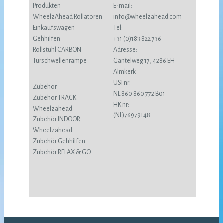
Produkten
E-mail:
WheelzAhead Rollatoren
info@wheelzahead.com
Einkaufswagen
Tel:
Gehhilfen
+31 (0)183 822 736
Rollstuhl CARBON
Adresse:
Türschwellenrampe
Gantelweg 17, 4286 EH
Almkerk
USI nr:
Zubehör
NL 860 860 772 B01
Zubehör TRACK
HK nr:
Wheelzahead
(NL)76979148
Zubehör INDOOR
Wheelzahead
Zubehör Gehhilfen
Zubehör RELAX & GO